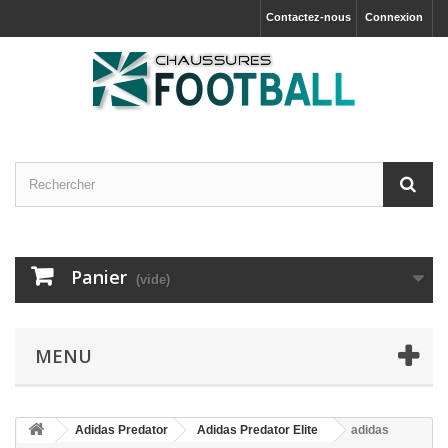
Contactez-nous
Connexion
Panier
(vide)
MENU
Adidas Predator
Adidas Predator Elite
adidas