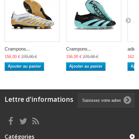
Crampons...
Crampons...
adidas
156,00 €
270,00 €
156,00 €
270,00 €
162,0
Ajouter au panier
Ajouter au panier
Ajou
Lettre d'informations
Catégories