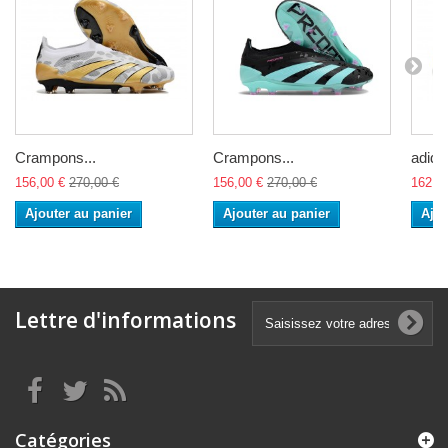
Crampons...
Crampons...
adidas
156,00 €
270,00 €
156,00 €
270,00 €
162,0
Ajouter au panier
Ajouter au panier
Ajou
Lettre d'informations
Catégories