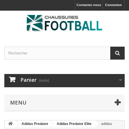
Contactez-nous
Connexion
Panier
(vide)
MENU
Adidas Predator
Adidas Predator Elite
adidas