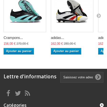
Crampons...
adidas...
adidas
156,00 €
270,00 €
162,00 €
280,00 €
162,0
Ajouter au panier
Ajouter au panier
Ajou
Lettre d'informations
Catégories