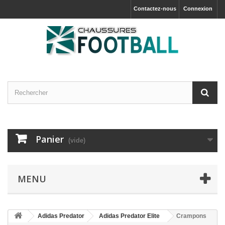
Contactez-nous
Connexion
Panier
(vide)
MENU
Adidas Predator
Adidas Predator Elite
Crampons