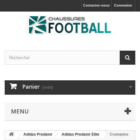
Contactez-nous
Connexion
Panier
(vide)
MENU
Adidas Predator
Adidas Predator Elite
Crampons