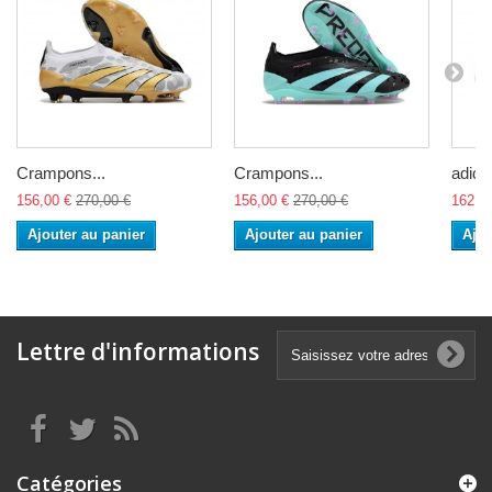
Crampons...
Crampons...
adidas
156,00 €
270,00 €
156,00 €
270,00 €
162,0
Ajouter au panier
Ajouter au panier
Ajou
Lettre d'informations
Catégories