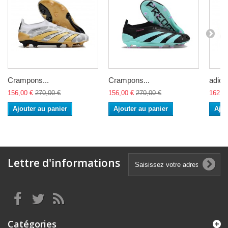
Crampons...
Crampons...
adidas
156,00 €
270,00 €
156,00 €
270,00 €
162,0
Ajouter au panier
Ajouter au panier
Ajou
Lettre d'informations
Catégories