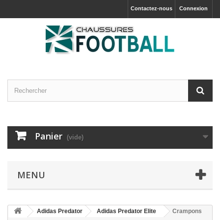
Contactez-nous
Connexion
Panier
(vide)
MENU
Adidas Predator
Adidas Predator Elite
Crampons