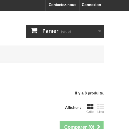
Contactez-nous
Connexion
Panier
(vide)
Il y a 8 produits.
Afficher :
Grille
Liste
Comparer (
0
)