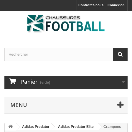
Contactez-nous
Connexion
Panier
(vide)
MENU
Adidas Predator
Adidas Predator Elite
Crampons