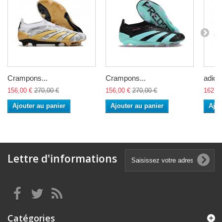
Crampons...
Crampons...
adidas
156,00 €
270,00 €
156,00 €
270,00 €
162,0
Ajouter au panier
Ajouter au panier
Ajou
Lettre d'informations
Catégories