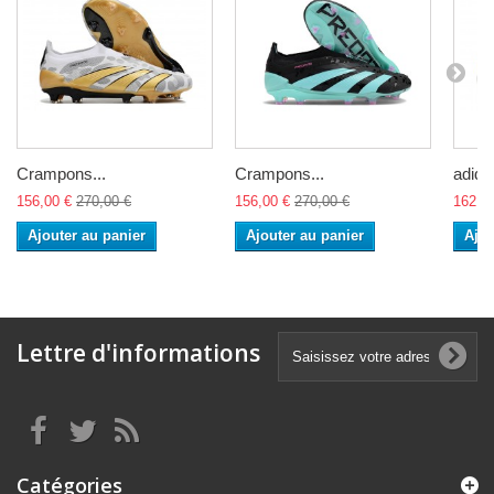
Crampons...
Crampons...
adidas
156,00 €
270,00 €
156,00 €
270,00 €
162,0
Ajouter au panier
Ajouter au panier
Ajou
Lettre d'informations
Catégories