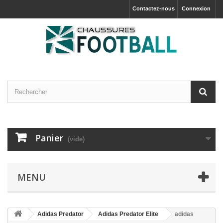
Contactez-nous
Connexion
Panier
(vide)
MENU
Adidas Predator
Adidas Predator Elite
adidas