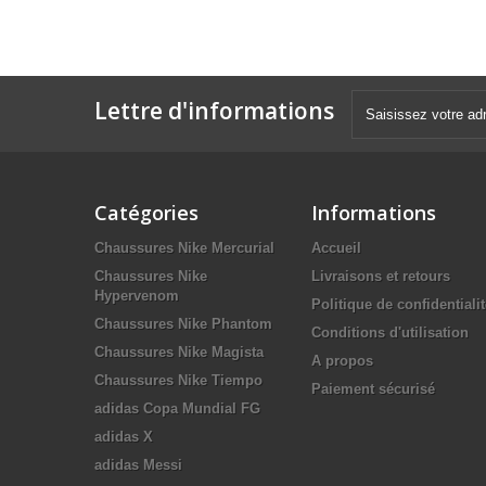
Lettre d'informations
Catégories
Informations
Chaussures Nike Mercurial
Accueil
Chaussures Nike
Livraisons et retours
Hypervenom
Politique de confidentiali
Chaussures Nike Phantom
Conditions d'utilisation
Chaussures Nike Magista
A propos
Chaussures Nike Tiempo
Paiement sécurisé
adidas Copa Mundial FG
adidas X
adidas Messi