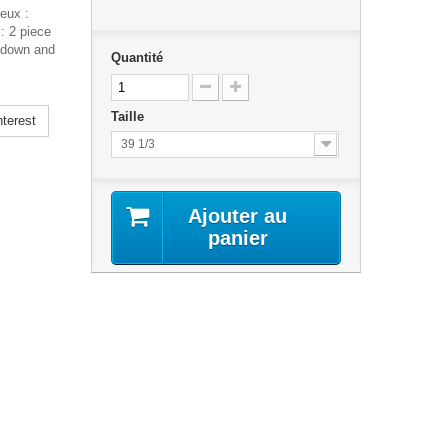
eux :
: 2 piece
k down and
Quantité
Taille
terest
39 1/3
Ajouter au
panier