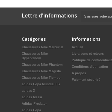
Lettre d'informations
Catégories
Informations
Chaussures Nike Mercurial
Accueil
Chaussures Nike
Livraisons et retours
Hypervenom
Politique de confidentiali
Chaussures Nike Phantom
Conditions d'utilisation
Chaussures Nike Magista
A propos
Chaussures Nike Tiempo
Paiement sécurisé
adidas Copa Mundial FG
adidas X
adidas Messi
Adidas Predator
adidas Copa