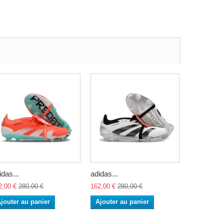
idas...
adidas...
adidas...
2,00 €
280,00 €
162,00 €
280,00 €
162,00 €
28
jouter au panier
Ajouter au panier
Ajouter a