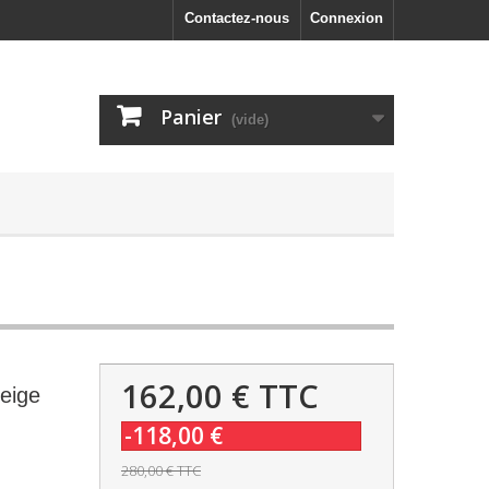
Contactez-nous
Connexion
Panier
(vide)
162,00 €
TTC
eige
-118,00 €
280,00 €
TTC