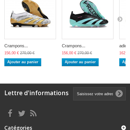
Crampons...
Crampons...
adidas
156,00 €
270,00 €
156,00 €
270,00 €
162,0
Ajouter au panier
Ajouter au panier
Ajou
Lettre d'informations
Catégories