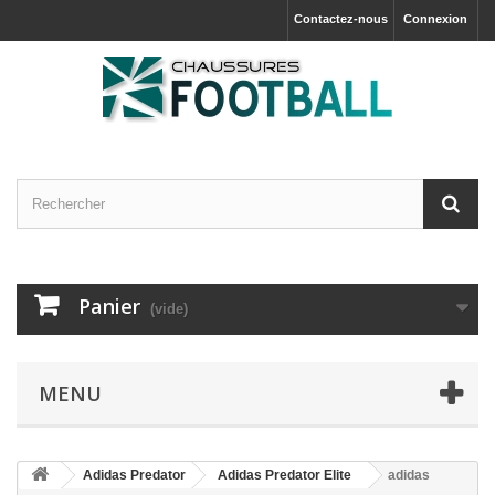
Contactez-nous
Connexion
Panier
(vide)
MENU
Adidas Predator
Adidas Predator Elite
adidas