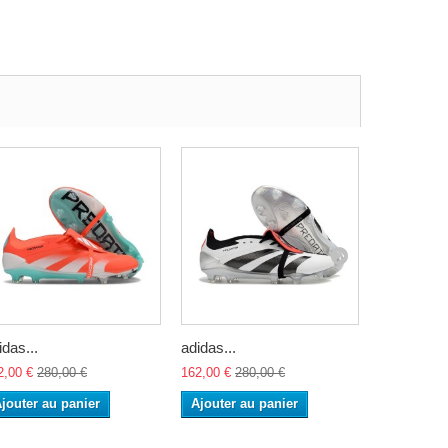
idas...
adidas...
adidas...
2,00 €
280,00 €
162,00 €
280,00 €
162,00 €
28
jouter au panier
Ajouter au panier
Ajouter a