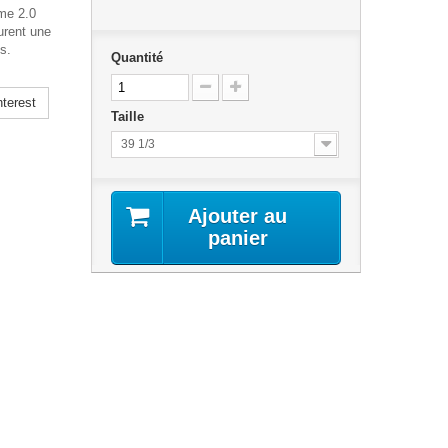
me 2.0
urent une
fs.
Quantité
terest
Taille
39 1/3
Ajouter au
panier