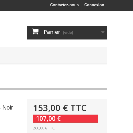
Contactez-nous
Connexion
Panier
(vide)
153,00 €
TTC
 Noir
-107,00 €
260,00 €
TTC