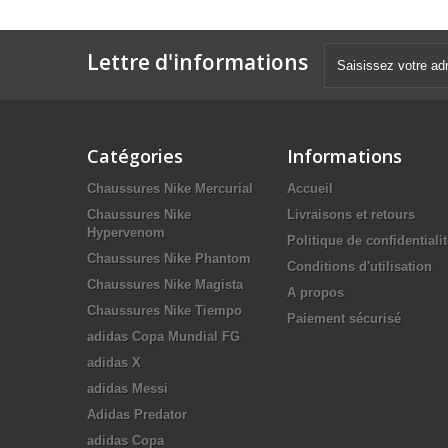
Lettre d'informations
Catégories
Informations
Chaussures Nike Mercurial
Accueil
Chaussures Nike
Livraisons et retours
Hypervenom
Politique de confidentiali
Chaussures Nike Phantom
Conditions d'utilisation
Chaussures Nike Magista
A propos
Chaussures Nike Tiempo
Paiement sécurisé
adidas Copa Mundial FG
adidas X
adidas Messi
Adidas Predator
adidas Copa