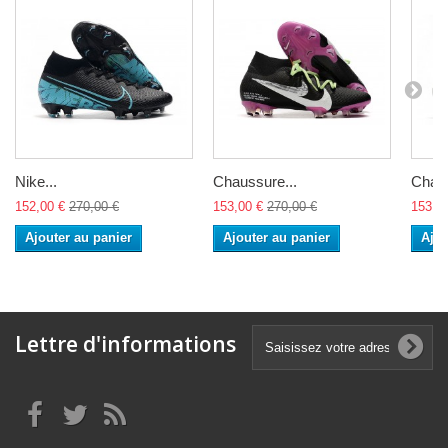
Nike...
Chaussure...
Chaus
152,00 €
270,00 €
153,00 €
270,00 €
153,0
Ajouter au panier
Ajouter au panier
Ajou
Lettre d'informations