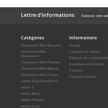
Lettre d'informations
Catégories
Informations
Chaussures Nike Mercurial
Accueil
Chaussures Nike
Livraisons et retours
Hypervenom
Politique de confidentiali
Chaussures Nike Phantom
Conditions d'utilisation
Chaussures Nike Magista
A propos
Chaussures Nike Tiempo
Paiement sécurisé
adidas Copa Mundial FG
adidas X
adidas Messi
Adidas Predator
adidas Copa