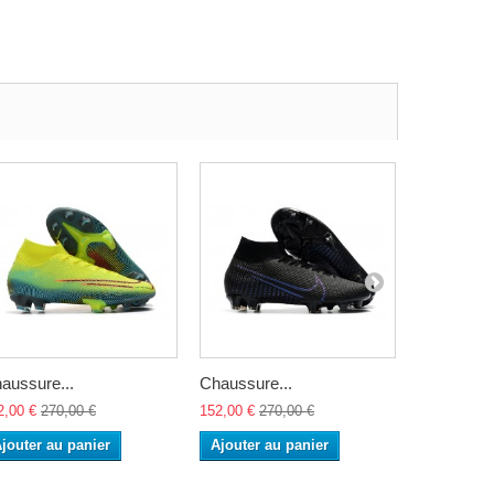
aussure...
Chaussure...
Mbappe Ni
2,00 €
270,00 €
152,00 €
270,00 €
152,00 €
27
jouter au panier
Ajouter au panier
Ajouter a