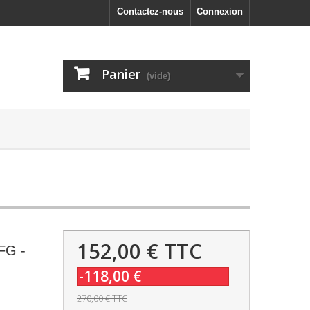
Contactez-nous
Connexion
Panier
(vide)
152,00 €
TTC
 FG -
-118,00 €
270,00 €
TTC