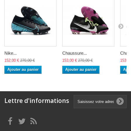
Nike...
Chaussure...
Chaus
152,00 €
270,00 €
153,00 €
270,00 €
153,0
Ajouter au panier
Ajouter au panier
Ajou
Lettre d'informations