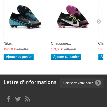
Nike...
Chaussure...
Chaus
152,00 €
270,00 €
153,00 €
270,00 €
153,0
Ajouter au panier
Ajouter au panier
Ajou
Lettre d'informations