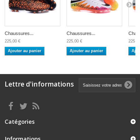
Chaussures...
Chaussures...
Chaus
225,00 €
225,00 €
225,0
Ajouter au panier
Ajouter au panier
Ajou
Lettre d'informations
Catégories
Informations