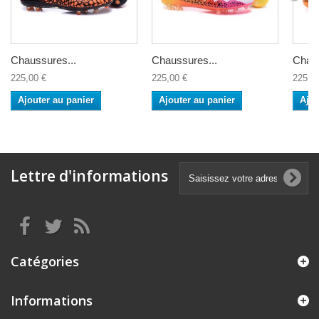
Chaussures...
Chaussures...
Chaus
225,00 €
225,00 €
225,0
Ajouter au panier
Ajouter au panier
Ajou
Lettre d'informations
Catégories
Informations