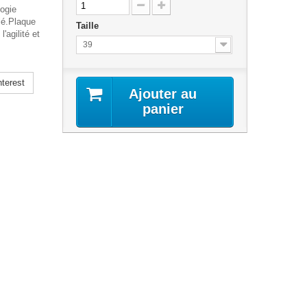
ogie
lé.Plaque
Taille
'agilité et
39
terest
Ajouter au
panier