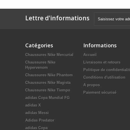
Lettre d'informations
Catégories
Informations
Chaussures Nike Mercurial
Accueil
Chaussures Nike
Livraisons et retours
Hypervenom
Politique de confidentiali
Chaussures Nike Phantom
Conditions d'utilisation
Chaussures Nike Magista
A propos
Chaussures Nike Tiempo
Paiement sécurisé
adidas Copa Mundial FG
adidas X
adidas Messi
Adidas Predator
adidas Copa