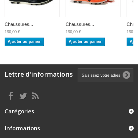
Chaussures...
Chaussures...
Chaus
160,00 €
160,00 €
160,0
Ajouter au panier
Ajouter au panier
Ajou
Lettre d'informations
Catégories
Informations