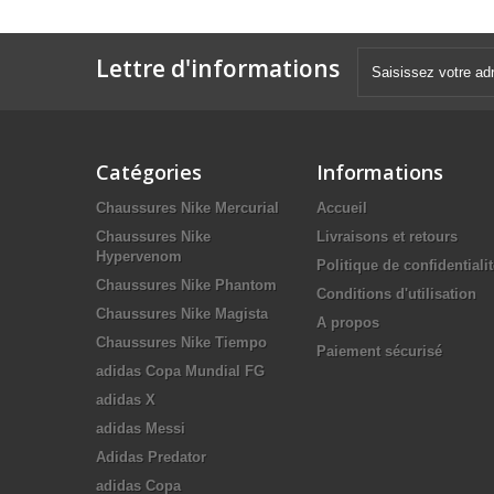
Lettre d'informations
Catégories
Informations
Chaussures Nike Mercurial
Accueil
Chaussures Nike
Livraisons et retours
Hypervenom
Politique de confidentiali
Chaussures Nike Phantom
Conditions d'utilisation
Chaussures Nike Magista
A propos
Chaussures Nike Tiempo
Paiement sécurisé
adidas Copa Mundial FG
adidas X
adidas Messi
Adidas Predator
adidas Copa