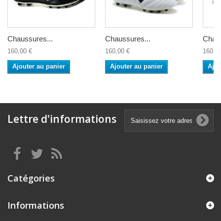
Chaussures...
Chaussures...
Chaus
160,00 €
160,00 €
160,0
Ajouter au panier
Ajouter au panier
Ajou
Lettre d'informations
Catégories
Informations