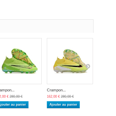
ampon...
Crampon...
Crampon..
2,00 €
280,00 €
162,00 €
280,00 €
162,00 €
28
jouter au panier
Ajouter au panier
Ajouter a