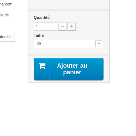
hantom
le de
Quantité
Taille
terest
39
Ajouter au
panier