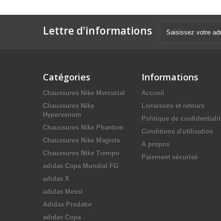
Lettre d'informations
Catégories
Informations
Chaussures Nike Mercurial
Accueil
Chaussures Nike
Livraisons et retours
Hypervenom
Politique de confidentiali
Chaussures Nike Phantom
Conditions d'utilisation
Chaussures Nike Magista
A propos
Chaussures Nike Tiempo
Paiement sécurisé
adidas Copa Mundial FG
adidas X
adidas Messi
Adidas Predator
adidas Copa