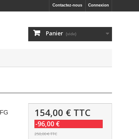
Contactez-nous
Connexion
Panier
(vide)
154,00 €
TTC
 FG
-96,00 €
250,00 €
TTC