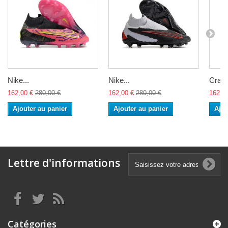
Nike...
Nike...
Cramp
162,00 €
280,00 €
162,00 €
280,00 €
162,0
Ajouter au panier
Ajouter au panier
Ajou
Lettre d'informations
Catégories