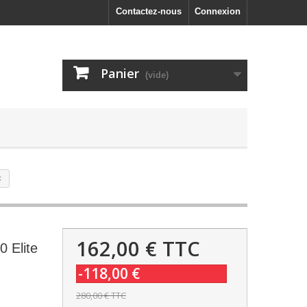
Contactez-nous
Connexion
Panier
(vide)
c
162,00 €
TTC
0 Elite
-118,00 €
280,00 €
TTC