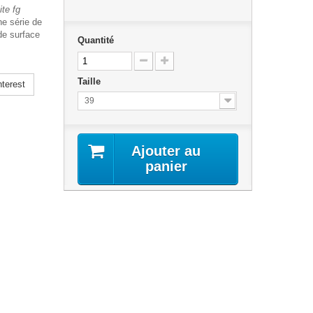
ite fg
ne série de
de surface
Quantité
Taille
terest
39
Ajouter au
panier