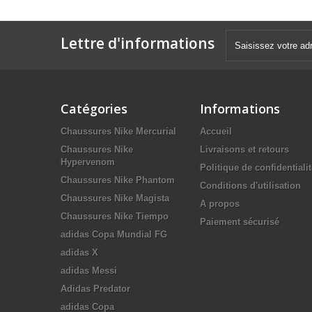
Lettre d'informations
Catégories
Informations
Chaussures Nike Mercurial
Accueil
Chaussures Nike
Livraisons et retours
Hypervenom
Politique de confidentiali
Chaussures Nike Phantom
Conditions d'utilisation
Chaussures Nike Magista
A propos
Chaussures Nike Tiempo
Paiement sécurisé
adidas Copa Mundial FG
adidas X
adidas Messi
Adidas Predator
adidas Copa