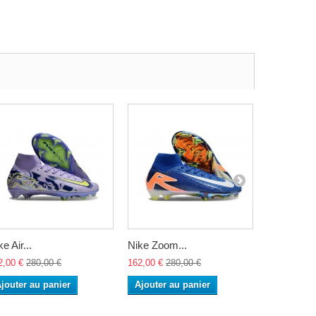
e Air...
Nike Zoom...
Nike Zoom
2,00 €
280,00 €
162,00 €
280,00 €
162,00 €
28
jouter au panier
Ajouter au panier
Ajouter a