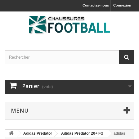
Contactez-nous
Connexion
Panier
(vide)
MENU
Adidas Predator
Adidas Predator 20+ FG
adidas