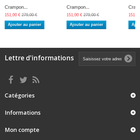
Crampon...
Crampon...
Cramp
151,00 €
279,00 €
151,00 €
279,00 €
151,0
Ajouter au panier
Ajouter au panier
Ajou
Lettre d'informations
Catégories
Informations
Mon compte