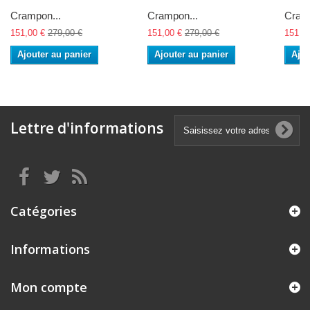
Crampon...
Crampon...
Cramp
151,00 €
279,00 €
151,00 €
279,00 €
151,0
Ajouter au panier
Ajouter au panier
Ajou
Lettre d'informations
Catégories
Informations
Mon compte