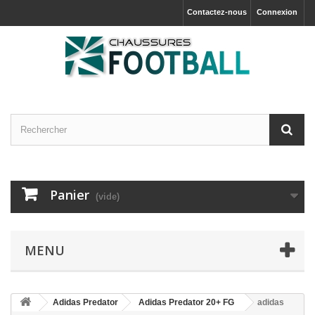
Contactez-nous
Connexion
Panier
(vide)
MENU
Adidas Predator
Adidas Predator 20+ FG
adidas