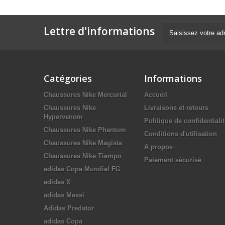
Lettre d'informations
Catégories
Informations
Chaussures Nike Mercurial
Accueil
Chaussures Nike
Livraisons et retours
Hypervenom
Politique de confidentiali
Chaussures Nike Phantom
Conditions d'utilisation
Chaussures Nike Magista
A propos
Chaussures Nike Tiempo
Paiement sécurisé
adidas Copa Mundial FG
adidas X
adidas Messi
Adidas Predator
adidas Copa