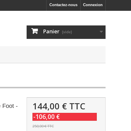
Contactez-nous
Connexion
Panier
(vide)
144,00 €
TTC
 Foot -
-106,00 €
250,00 €
TTC