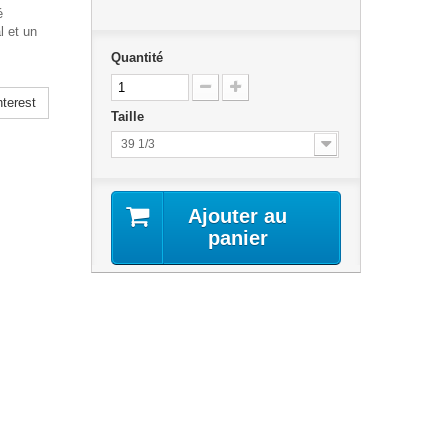
é
l et un
Quantité
terest
Taille
39 1/3
Ajouter au
panier