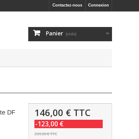
Contactez-nous
Connexion
Panier
(vide)
146,00 €
TTC
ite DF
-123,00 €
269,00 €
TTC