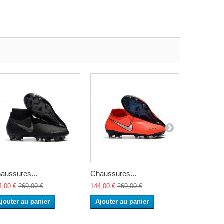
aussures...
Chaussures...
Chaussure
4,00 €
269,00 €
144,00 €
269,00 €
144,00 €
26
jouter au panier
Ajouter au panier
Ajouter a