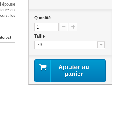
i épouse
ieure en
eurs, les
Quantité
Taille
terest
39
Ajouter au
panier