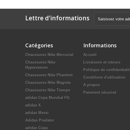
Lettre d'informations
Catégories
Informations
Chaussures Nike Mercurial
Accueil
Chaussures Nike
Livraisons et retours
Hypervenom
Politique de confidentiali
Chaussures Nike Phantom
Conditions d'utilisation
Chaussures Nike Magista
A propos
Chaussures Nike Tiempo
Paiement sécurisé
adidas Copa Mundial FG
adidas X
adidas Messi
Adidas Predator
adidas Copa