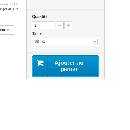
rchive
pour
r jouer sur
Quantité
terest
Taille
39 1/3
Ajouter au
panier