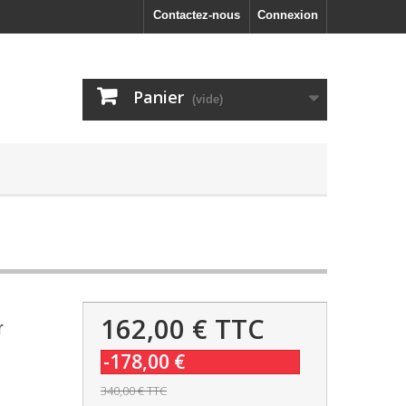
Contactez-nous
Connexion
Panier
(vide)
162,00 €
TTC
r
-178,00 €
340,00 €
TTC