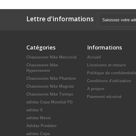
Lettre d'informations
Catégories
Informations
Chaussures Nike Mercurial
Accueil
Chaussures Nike
Livraisons et retours
Hypervenom
Politique de confidentiali
Chaussures Nike Phantom
Conditions d'utilisation
Chaussures Nike Magista
A propos
Chaussures Nike Tiempo
Paiement sécurisé
adidas Copa Mundial FG
adidas X
adidas Messi
Adidas Predator
adidas Copa