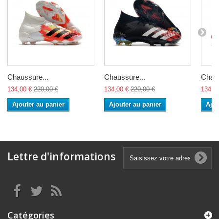
Chaussure...
Chaussure...
Chaus
134,00 €
220,00 €
134,00 €
220,00 €
134,0
Ajouter au panier
Ajouter au panier
Ajou
Lettre d'informations
Catégories